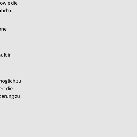
sowie die
fahrbar.
hne
uft in
möglich zu
rt die
derung zu