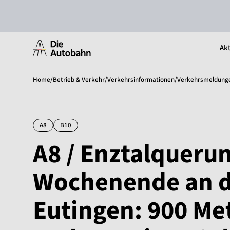
Akt
Home
/
Betrieb & Verkehr
/
Verkehrsinformationen
/
Verkehrsmeldung
A8
B10
A8 / Enztalqueru
Wochenende an d
Eutingen: 900 Me