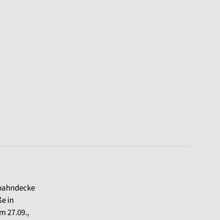
rbahndecke
e in
m 27.09.,