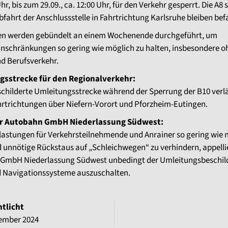
Uhr, bis zum 29.09., ca. 12:00 Uhr, für den Verkehr gesperrt. Die A8 
bfahrt der Anschlussstelle in Fahrtrichtung Karlsruhe bleiben be
ten werden gebündelt an einem Wochenende durchgeführt, um
inschränkungen so gering wie möglich zu halten, insbesondere o
nd Berufsverkehr.
gsstrecke für den Regionalverkehr:
childerte Umleitungsstrecke während der Sperrung der B10 verlä
hrtrichtungen über Niefern-Vorort und Pforzheim-Eutingen.
er Autobahn GmbH Niederlassung Südwest:
lastungen für Verkehrsteilnehmende und Anrainer so gering wie 
 unnötige Rückstaus auf „Schleichwegen“ zu verhindern, appellie
GmbH Niederlassung Südwest unbedingt der Umleitungsbeschil
d Navigationssysteme auszuschalten.
ntlicht
tember 2024