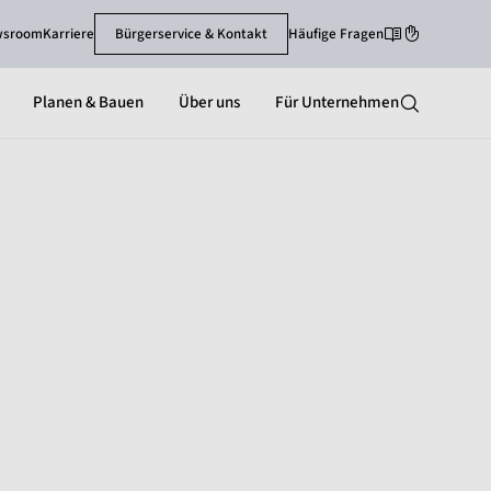
wsroom
Karriere
Bürgerservice & Kontakt
Häufige Fragen
Leichte Sprache
Gebärdenspra
Planen & Bauen
Über uns
Für Unternehmen