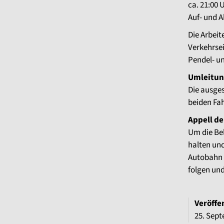
ca. 21:00 
Auf- und A
Die Arbei
Verkehrse
Pendel- u
Umleitun
Die ausges
beiden Fa
Appell d
Um die Be
halten und
Autobahn 
folgen un
Veröffe
25. Sep