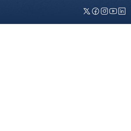
Cookies und Privatsphäre
Wir verwenden Cookies auf unserer Webseite.
Einige von ihnen sind für die technisch
einwandfreie Anzeige erforderlich (erforderliche
Cookies), während andere uns helfen, diese
Webseite und Ihre Erfahrung zu verbessern. Details
zu den jeweiligen Cookies können sie über den
Klick auf das +-Zeichen neben der Cookie-
Kategorie einsehen. Weitere Informationen über
die Verwendung Ihrer Daten finden Sie in unserer
Datenschutzerklärung
. In den Cookie-