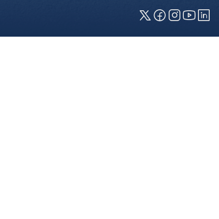
Cookies und Privatsphäre
Wir verwenden Cookies auf unserer Webseite.
Einige von ihnen sind für die technisch
einwandfreie Anzeige erforderlich (erforderliche
Cookies), während andere uns helfen, diese
Webseite und Ihre Erfahrung zu verbessern. Details
zu den jeweiligen Cookies können sie über den
Klick auf das +-Zeichen neben der Cookie-
Kategorie einsehen. Weitere Informationen über
die Verwendung Ihrer Daten finden Sie in unserer
Datenschutzerklärung
. In den Cookie-