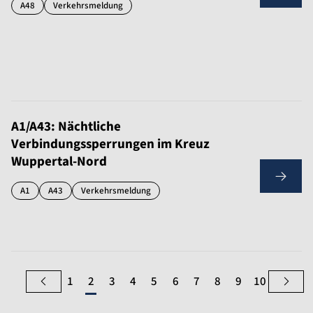
A48
Verkehrsmeldung
A1/A43: Nächtliche
Verbindungssperrungen im Kreuz
Wuppertal-Nord
A1
A43
Verkehrsmeldung
1
2
3
4
5
6
7
8
9
10