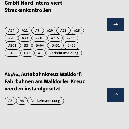
GmbH Nord intensiviert
Streckenkontrollen
A24
A21
A7
A20
A23
A25
A26
A39
A210
A215
A255
A261
B5
B404
B431
B432
B433
B75
A1
Verkehrsmeldung
A5/A6, Autobahnkreuz Walldorf:
Fahrbahnen am Walldorfer Kreuz
werden instandgesetzt
A5
A6
Verkehrsmeldung