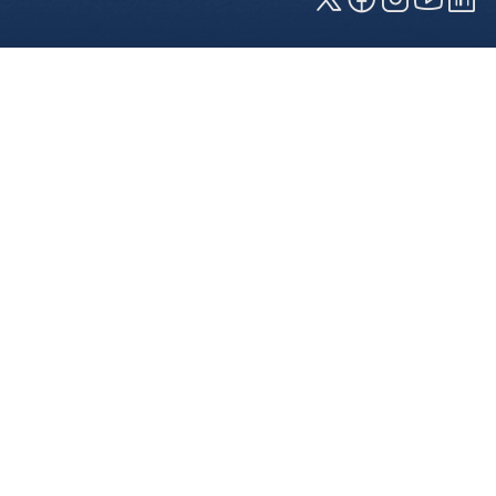
Cookies und Privatsphäre
Wir verwenden Cookies auf unserer Webseite.
Einige von ihnen sind für die technisch
einwandfreie Anzeige erforderlich (erforderliche
Cookies), während andere uns helfen, diese
Webseite und Ihre Erfahrung zu verbessern. Details
zu den jeweiligen Cookies können sie über den
Klick auf das +-Zeichen neben der Cookie-
Kategorie einsehen. Weitere Informationen über
die Verwendung Ihrer Daten finden Sie in unserer
Datenschutzerklärung
. In den Cookie-
Einstellungen (erreichbar über den Footer der