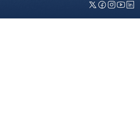
Cookies und Privatsphäre
Wir verwenden Cookies auf unserer Webseite.
Einige von ihnen sind für die technisch
einwandfreie Anzeige erforderlich (erforderliche
Cookies), während andere uns helfen, diese
Webseite und Ihre Erfahrung zu verbessern. Details
zu den jeweiligen Cookies können sie über den
Klick auf das +-Zeichen neben der Cookie-
Kategorie einsehen. Weitere Informationen über
die Verwendung Ihrer Daten finden Sie in unserer
Datenschutzerklärung
. In den Cookie-
Einstellungen (erreichbar über den Footer der