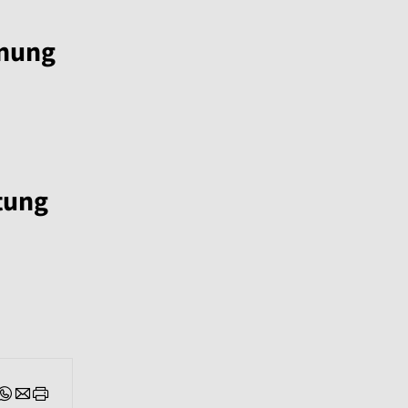
anung
tung