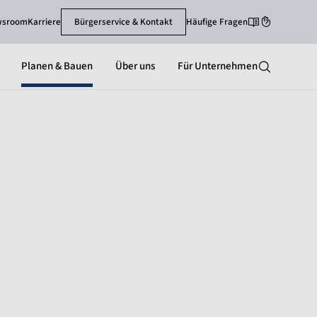
wsroom
Karriere
Bürgerservice & Kontakt
Häufige Fragen
Leichte Sprache
Gebärdenspra
Planen & Bauen
Über uns
Für Unternehmen