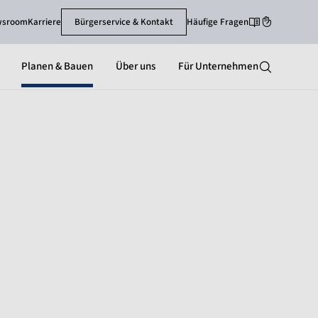
wsroom
Karriere
Bürgerservice & Kontakt
Häufige Fragen
Leichte Sprache
Gebärdenspra
Planen & Bauen
Über uns
Für Unternehmen