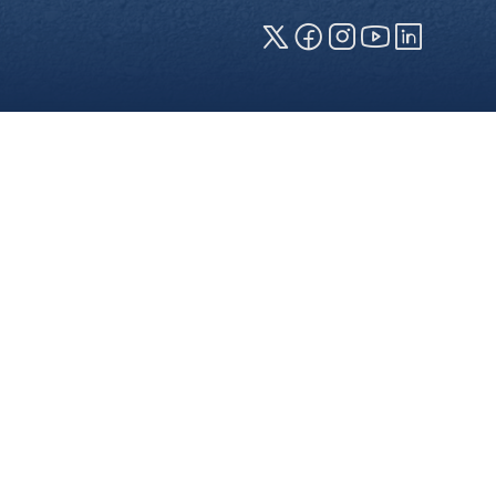
zeige erforderlich (erforderliche
en jeweiligen Cookies können sie
 die Verwendung Ihrer Daten finden
Webseite) können Sie Ihre
ersicht über alle verwendeten