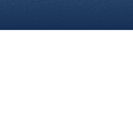
re
Webseite. Einige von ihnen sind für die technisch einwandfreie An
n, diese Webseite und Ihre Erfahrung zu verbessern. Details zu d
neben der Cookie-Kategorie einsehen. Weitere Informationen über
ng
. In den Cookie-Einstellungen (erreichbar über den Footer der 
der Ihre Einwilligung widerrufen. Nachfolgend finden Sie eine Üb