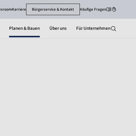
wsroom
Karriere
Bürgerservice & Kontakt
Häufige Fragen
Leichte Sprache
Gebärdenspra
Planen & Bauen
Über uns
Für Unternehmen