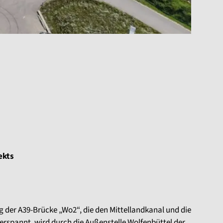
ekts
der A39-Brücke „Wo2“, die den Mittellandkanal und die
rspannt, wird durch die Außenstelle Wolfenbüttel der