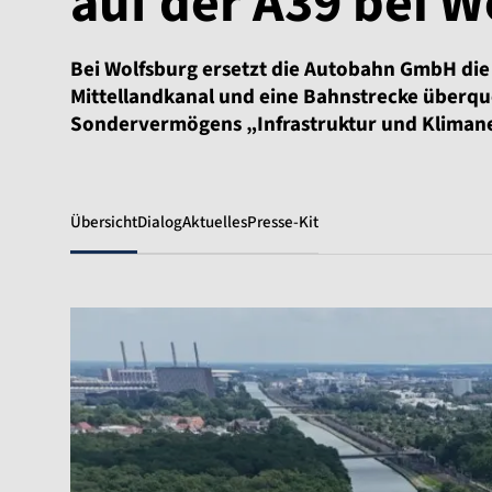
auf der A39 bei W
Bei Wolfsburg ersetzt die Autobahn GmbH die
Mittellandkanal und eine Bahnstrecke überquer
Sondervermögens „Infrastruktur und Klimane
Übersicht
Dialog
Aktuelles
Presse-Kit