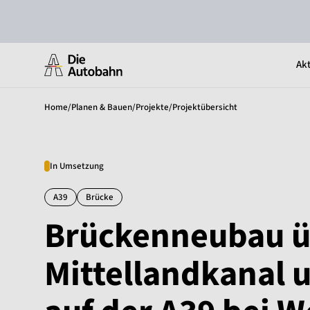
Akt
Home
/
Planen & Bauen
/
Projekte
/
Projektübersicht
In Umsetzung
A39
Brücke
Brückenneubau ü
Mittellandkanal 