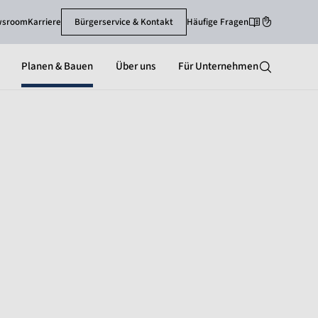
wsroom
Karriere
Bürgerservice & Kontakt
Häufige Fragen
Leichte Sprache
Gebärdenspra
Planen & Bauen
Über uns
Für Unternehmen