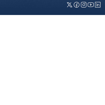
Cookies und Privatsphäre
Wir verwenden Cookies auf unserer Webseite.
Einige von ihnen sind für die technisch
einwandfreie Anzeige erforderlich (erforderliche
Cookies), während andere uns helfen, diese
Webseite und Ihre Erfahrung zu verbessern. Details
zu den jeweiligen Cookies können sie über den
Klick auf das +-Zeichen neben der Cookie-
Kategorie einsehen. Weitere Informationen über
die Verwendung Ihrer Daten finden Sie in unserer
Datenschutzerklärung
. In den Cookie-
Einstellungen (erreichbar über den Footer der