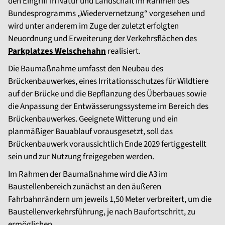
den Eingriff in Natur und Landschaft im Rahmen des
Bundesprogramms „Wiedervernetzung“ vorgesehen und
wird unter anderem im Zuge der zuletzt erfolgten
Neuordnung und Erweiterung der Verkehrsflächen des
Parkplatzes Welschehahn
realisiert.
Die Baumaßnahme umfasst den Neubau des
Brückenbauwerkes, eines Irritationsschutzes für Wildtiere
auf der Brücke und die Bepflanzung des Überbaues sowie
die Anpassung der Entwässerungssysteme im Bereich des
Brückenbauwerkes. Geeignete Witterung und ein
planmäßiger Bauablauf vorausgesetzt, soll das
Brückenbauwerk voraussichtlich Ende 2029 fertiggestellt
sein und zur Nutzung freigegeben werden.
Im Rahmen der Baumaßnahme wird die A3 im
Baustellenbereich zunächst an den äußeren
Fahrbahnrändern um jeweils 1,50 Meter verbreitert, um die
Baustellenverkehrsführung, je nach Baufortschritt, zu
ermöglichen.