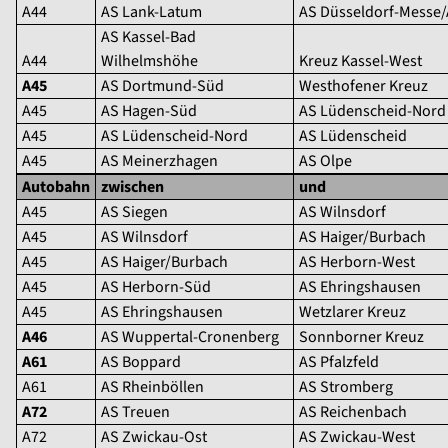
A44
AS Lank-Latum
AS Düsseldorf-Messe
AS Kassel-Bad
A44
Wilhelmshöhe
Kreuz Kassel-West
A45
AS Dortmund-Süd
Westhofener Kreuz
A45
AS Hagen-Süd
AS Lüdenscheid-Nord
A45
AS Lüdenscheid-Nord
AS Lüdenscheid
A45
AS Meinerzhagen
AS Olpe
Autobahn
zwischen
und
A45
AS Siegen
AS Wilnsdorf
A45
AS Wilnsdorf
AS Haiger/Burbach
A45
AS Haiger/Burbach
AS Herborn-West
A45
AS Herborn-Süd
AS Ehringshausen
A45
AS Ehringshausen
Wetzlarer Kreuz
A46
AS Wuppertal-Cronenberg
Sonnborner Kreuz
A61
AS Boppard
AS Pfalzfeld
A61
AS Rheinböllen
AS Stromberg
A72
AS Treuen
AS Reichenbach
A72
AS Zwickau-Ost
AS Zwickau-West