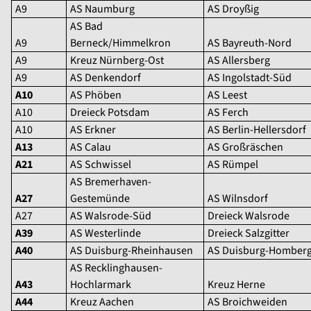
A9
AS Naumburg
AS Droyßig
AS Bad
A9
Berneck/Himmelkron
AS Bayreuth-Nord
A9
Kreuz Nürnberg-Ost
AS Allersberg
A9
AS Denkendorf
AS Ingolstadt-Süd
A10
AS Phöben
AS Leest
A10
Dreieck Potsdam
AS Ferch
A10
AS Erkner
AS Berlin-Hellersdorf
A13
AS Calau
AS Großräschen
A21
AS Schwissel
AS Rümpel
AS Bremerhaven-
A27
Gestemünde
AS Wilnsdorf
A27
AS Walsrode-Süd
Dreieck Walsrode
A39
AS Westerlinde
Dreieck Salzgitter
A40
AS Duisburg-Rheinhausen
AS Duisburg-Homber
AS Recklinghausen-
A43
Hochlarmark
Kreuz Herne
A44
Kreuz Aachen
AS Broichweiden