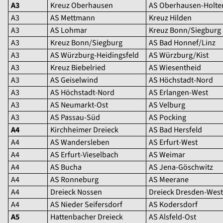
A3
Kreuz Oberhausen
AS Oberhausen-Holte
A3
AS Mettmann
Kreuz Hilden
A3
AS Lohmar
Kreuz Bonn/Siegburg
A3
Kreuz Bonn/Siegburg
AS Bad Honnef/Linz
A3
AS Würzburg-Heidingsfeld
AS Würzburg/Kist
A3
Kreuz Biebelried
AS Wiesentheid
A3
AS Geiselwind
AS Höchstadt-Nord
A3
AS Höchstadt-Nord
AS Erlangen-West
A3
AS Neumarkt-Ost
AS Velburg
A3
AS Passau-Süd
AS Pocking
A4
Kirchheimer Dreieck
AS Bad Hersfeld
A4
AS Wandersleben
AS Erfurt-West
A4
AS Erfurt-Vieselbach
AS Weimar
A4
AS Bucha
AS Jena-Göschwitz
A4
AS Ronneburg
AS Meerane
A4
Dreieck Nossen
Dreieck Dresden-West
A4
AS Nieder Seifersdorf
AS Kodersdorf
A5
Hattenbacher Dreieck
AS Alsfeld-Ost