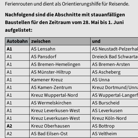
Ferienrouten und dient als Orientierungshilfe für Reisende.
Nachfolgend sind die Abschnitte mit stauanfälligen
Baustellen für den Zeitraum vom 28. Mai bis 1. Juni
aufgelistet:
Autobahn
zwischen
und
A1
AS Lensahn
AS Neustadt-Pelzerha
A1
AS Pansdorf
Dreieck Bad Schwarta
A1
AS Bremen-Hemelingen
AS Bremen-Arsten
A1
AS Münster-Hiltrup
AS Ascheberg
A1
Kamener Kreuz
AS Unna
A1
AS Kamen-Zentrum
Kreuz Dortmund/Unn
A1
Kreuz Wuppertal-Nord
AS Wuppertal-Langerf
A1
AS Wermelskirchen
AS Burscheid
A1
Kreuz Leverkusen-West
AS Leverkusen
A1
Kreuz Leverkusen-West
Kreuz Köln-Nord
A2
Kreuz Oberhausen
AS Bottrop
A2
AS Bad Eilsen-Ost
AS Veltheim