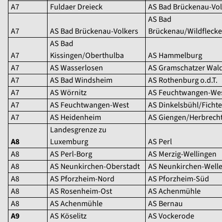
A7
Fuldaer Dreieck
AS Bad Brückenau-Vol
AS Bad
A7
AS Bad Brückenau-Volkers
Brückenau/Wildfleck
AS Bad
A7
Kissingen/Oberthulba
AS Hammelburg
A7
AS Wasserlosen
AS Gramschatzer Wal
A7
AS Bad Windsheim
AS Rothenburg o.d.T.
A7
AS Wörnitz
AS Feuchtwangen-We
A7
AS Feuchtwangen-West
AS Dinkelsbühl/Ficht
A7
AS Heidenheim
AS Giengen/Herbrech
Landesgrenze zu
A8
Luxemburg
AS Perl
A8
AS Perl-Borg
AS Merzig-Wellingen
A8
AS Neunkirchen-Oberstadt
AS Neunkirchen-Welle
A8
AS Pforzheim-Nord
AS Pforzheim-Süd
A8
AS Rosenheim-Ost
AS Achenmühle
A8
AS Achenmühle
AS Bernau
A9
AS Köselitz
AS Vockerode