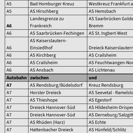
A5
Bad Homburger Kreuz
Westkreuz Frankfurt a
A5
AS Hirschberg
AS Hemsbach
Landesgrenze zu
AS Saarbrücken Gold
A6
Frankreich
Bremm
A6
AS Saarbrücken-Fechingen
AS St. Ingbert-West
AS Kaiserslautern-
A6
Einsiedlhof
Dreieck Kaiserslauter
A6
AS Kirchberg
AS Crailsheim
A6
AS Crailsheim
AS Feuchtwangen-No
A6
AS Ansbach
AS Lichtenau
Autobahn
zwischen
und
A7
AS Rendsburg/Büdelsdorf
Kreuz Rendsburg
A7
Horster Dreieck
AS Seevetal - Ramelsl
A7
AS Thieshope
AS Egestorf
A7
Dreieck Hannover-Süd
AS Hildesheim-Drispe
A7
Dreieck Hannover-Süd
AS Derneburg/Salzgit
A7
AS Rhüden (Harz)
AS Echte
A7
Hattenbacher Dreieck
AS Hünfeld/Schlitz