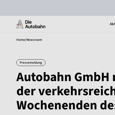
Akt
Home
/
Newsroom
Pressemeldung
Autobahn GmbH r
der verkehrsreic
Wochenenden des