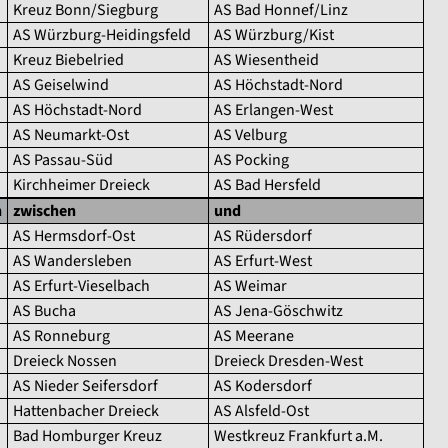
Kreuz Bonn/Siegburg
AS Bad Honnef/Linz
AS Würzburg-Heidingsfeld
AS Würzburg/Kist
Kreuz Biebelried
AS Wiesentheid
AS Geiselwind
AS Höchstadt-Nord
AS Höchstadt-Nord
AS Erlangen-West
AS Neumarkt-Ost
AS Velburg
AS Passau-Süd
AS Pocking
Kirchheimer Dreieck
AS Bad Hersfeld
n
zwischen
und
AS Hermsdorf-Ost
AS Rüdersdorf
AS Wandersleben
AS Erfurt-West
AS Erfurt-Vieselbach
AS Weimar
AS Bucha
AS Jena-Göschwitz
AS Ronneburg
AS Meerane
Dreieck Nossen
Dreieck Dresden-West
AS Nieder Seifersdorf
AS Kodersdorf
Hattenbacher Dreieck
AS Alsfeld-Ost
Bad Homburger Kreuz
Westkreuz Frankfurt a.M.