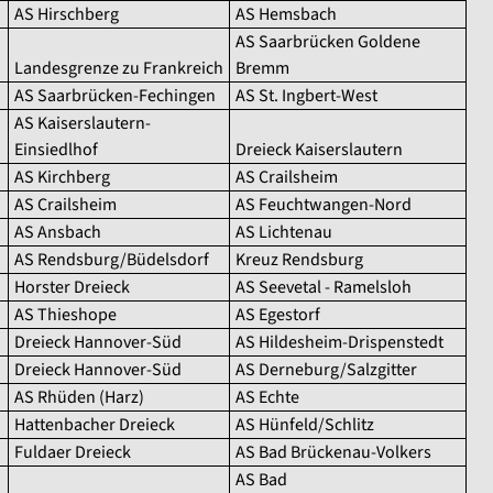
AS Hirschberg
AS Hemsbach
AS Saarbrücken Goldene
Landesgrenze zu Frankreich
Bremm
AS Saarbrücken-Fechingen
AS St. Ingbert-West
AS Kaiserslautern-
Einsiedlhof
Dreieck Kaiserslautern
AS Kirchberg
AS Crailsheim
AS Crailsheim
AS Feuchtwangen-Nord
AS Ansbach
AS Lichtenau
AS Rendsburg/Büdelsdorf
Kreuz Rendsburg
Horster Dreieck
AS Seevetal - Ramelsloh
AS Thieshope
AS Egestorf
Dreieck Hannover-Süd
AS Hildesheim-Drispenstedt
Dreieck Hannover-Süd
AS Derneburg/Salzgitter
AS Rhüden (Harz)
AS Echte
Hattenbacher Dreieck
AS Hünfeld/Schlitz
Fuldaer Dreieck
AS Bad Brückenau-Volkers
AS Bad