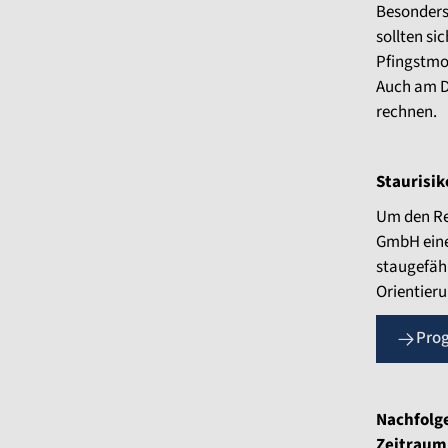
Besonders
sollten si
Pfingstmon
Auch am Di
rechnen.
Staurisik
Um den Re
GmbH eine 
staugefähr
Orientieru
Pro
Nachfolge
Zeitraum 