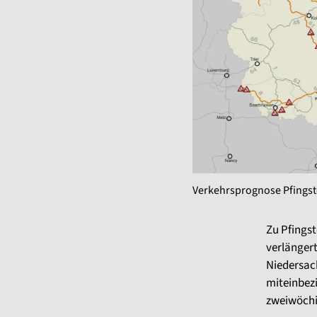
Verkehrsprognose Pfingst
Zu Pfingst
verlänger
Niedersac
miteinbez
zweiwöchi