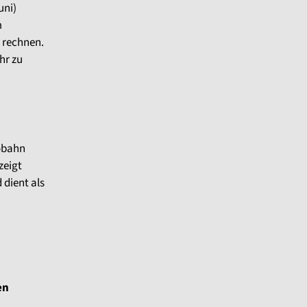
uni)
m
u rechnen.
hr zu
tobahn
zeigt
 dient als
en