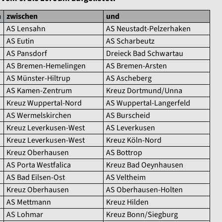
n
zwischen
und
AS Lensahn
AS Neustadt-Pelzerhaken
AS Eutin
AS Scharbeutz
AS Pansdorf
Dreieck Bad Schwartau
AS Bremen-Hemelingen
AS Bremen-Arsten
AS Münster-Hiltrup
AS Ascheberg
AS Kamen-Zentrum
Kreuz Dortmund/Unna
Kreuz Wuppertal-Nord
AS Wuppertal-Langerfeld
AS Wermelskirchen
AS Burscheid
Kreuz Leverkusen-West
AS Leverkusen
Kreuz Leverkusen-West
Kreuz Köln-Nord
Kreuz Oberhausen
AS Bottrop
AS Porta Westfalica
Kreuz Bad Oeynhausen
AS Bad Eilsen-Ost
AS Veltheim
Kreuz Oberhausen
AS Oberhausen-Holten
AS Mettmann
Kreuz Hilden
AS Lohmar
Kreuz Bonn/Siegburg