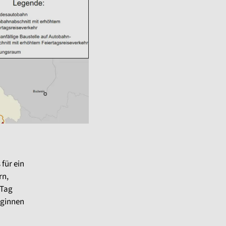
für ein
rn,
 Tag
eginnen