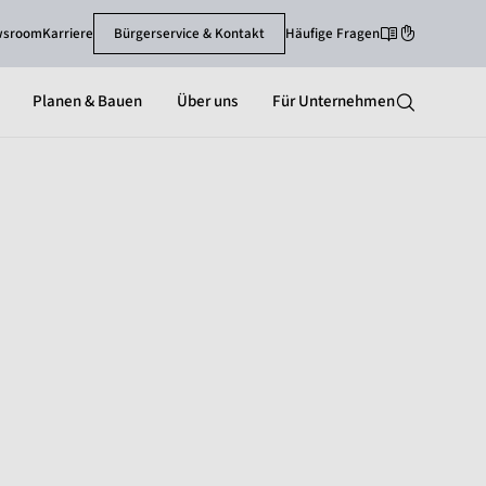
wsroom
Karriere
Bürgerservice & Kontakt
Häufige Fragen
Leichte Sprache
Gebärdenspra
Planen & Bauen
Über uns
Für Unternehmen