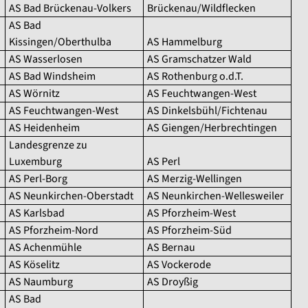
AS Bad Brückenau-Volkers
Brückenau/Wildflecken
AS Bad
Kissingen/Oberthulba
AS Hammelburg
AS Wasserlosen
AS Gramschatzer Wald
AS Bad Windsheim
AS Rothenburg o.d.T.
AS Wörnitz
AS Feuchtwangen-West
AS Feuchtwangen-West
AS Dinkelsbühl/Fichtenau
AS Heidenheim
AS Giengen/Herbrechtingen
Landesgrenze zu
Luxemburg
AS Perl
AS Perl-Borg
AS Merzig-Wellingen
AS Neunkirchen-Oberstadt
AS Neunkirchen-Wellesweiler
AS Karlsbad
AS Pforzheim-West
AS Pforzheim-Nord
AS Pforzheim-Süd
AS Achenmühle
AS Bernau
AS Köselitz
AS Vockerode
AS Naumburg
AS Droyßig
AS Bad