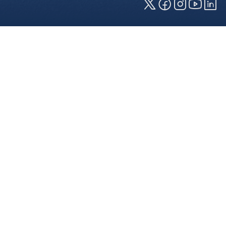
Cookies und Privatsphäre
Wir verwenden Cookies auf unserer Webseite.
Einige von ihnen sind für die technisch
einwandfreie Anzeige erforderlich (erforderliche
Cookies), während andere uns helfen, diese
Webseite und Ihre Erfahrung zu verbessern. Details
zu den jeweiligen Cookies können sie über den
Klick auf das +-Zeichen neben der Cookie-
Kategorie einsehen. Weitere Informationen über
die Verwendung Ihrer Daten finden Sie in unserer
Datenschutzerklärung
. In den Cookie-
Einstellungen (erreichbar über den Footer der