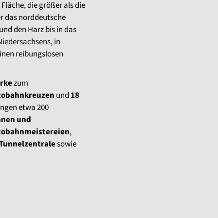
läche, die größer als die
ber das norddeutsche
und den Harz bis in das
Niedersachsens, in
einen reibungslosen
rke
zum
tobahnkreuzen
und
18
ungen etwa 200
nnen und
tobahnmeistereien
,
 Tunnelzentrale
sowie