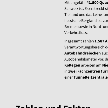
Mit ungefähr
41.500 Qua
Schweiz ist. Es erstreckt
Tiefland und das Leine- u
hessische Bergland bis zu
Bremen sowie in Nord- und
Verkehrsfluss.
Insgesamt zählen
1.587 
Verantwortungsbereich de
Autobahndreiecken
au
Autobahnkilometer vor, d
Kollegen
arbeiten am
Ni
in
zwei Fachzentren für 
einer
Tunnelleitzentrale