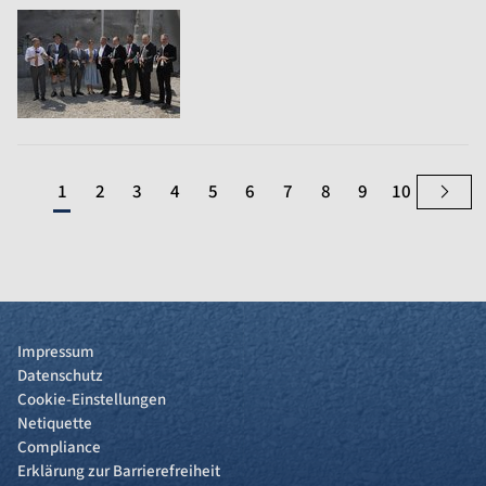
1
2
3
4
5
6
7
8
9
10
Impressum
Datenschutz
Cookie-Einstellungen
Netiquette
Compliance
Erklärung zur Barrierefreiheit