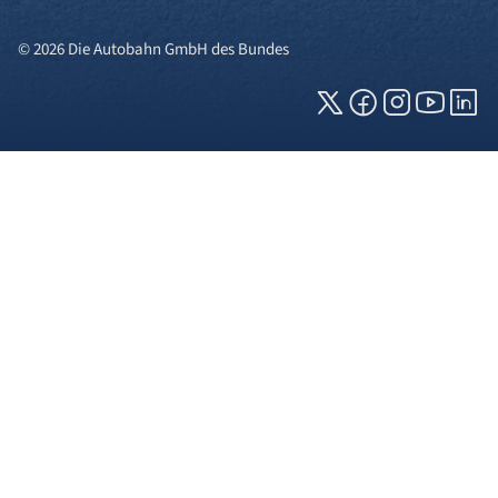
© 2026 Die Autobahn GmbH des Bundes
Cookies und Privatsphäre
Wir verwenden Cookies auf unserer Webseite.
Einige von ihnen sind für die technisch
einwandfreie Anzeige erforderlich (erforderliche
Cookies), während andere uns helfen, diese
Webseite und Ihre Erfahrung zu verbessern. Details
zu den jeweiligen Cookies können sie über den
Klick auf das +-Zeichen neben der Cookie-
Kategorie einsehen. Weitere Informationen über