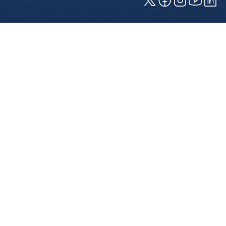
Cookies und Privatsphäre
Wir verwenden Cookies auf unserer Webseite.
Einige von ihnen sind für die technisch
einwandfreie Anzeige erforderlich (erforderliche
Cookies), während andere uns helfen, diese
Webseite und Ihre Erfahrung zu verbessern. Details
zu den jeweiligen Cookies können sie über den
Klick auf das +-Zeichen neben der Cookie-
Kategorie einsehen. Weitere Informationen über
die Verwendung Ihrer Daten finden Sie in unserer
Datenschutzerklärung
. In den Cookie-
Einstellungen (erreichbar über den Footer der