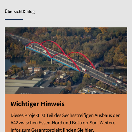
Übersicht
Dialog
Wichtiger Hinweis
Dieses Projekt ist Teil des Sechsstreifigen Ausbaus der
A42 zwischen Essen-Nord und Bottrop-Süd. Weitere
Infos zum Gesamtprojekt
finden Sie hier
.