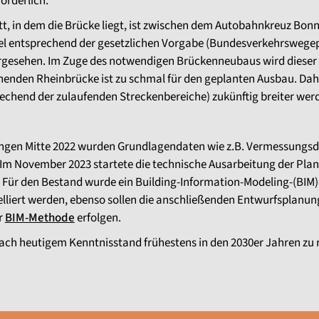
orderlich.
t, in dem die Brücke liegt, ist zwischen dem Autobahnkreuz Bon
el entsprechend der gesetzlichen Vorgabe (Bundesverkehrswegep
orgesehen. Im Zuge des notwendigen Brückenneubaus wird dieser
henden Rheinbrücke ist zu schmal für den geplanten Ausbau. Dah
echend der zulaufenden Streckenbereiche) zukünftig breiter wer
ungen Mitte 2022 wurden Grundlagendaten wie z.B. Vermessungsd
. Im November 2023 startete die technische Ausarbeitung der Pla
Für den Bestand wurde ein Building-Information-Modeling-(BIM)-
lliert werden, ebenso sollen die anschließenden Entwurfsplanun
r
BIM-Methode
erfolgen.
ach heutigem Kenntnisstand frühestens in den 2030er Jahren zu 