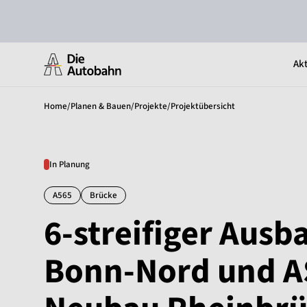
Akt
Home
/
Planen & Bauen
/
Projekte
/
Projektübersicht
In Planung
A565
Brücke
6-streifiger Aus
Bonn-Nord und AS