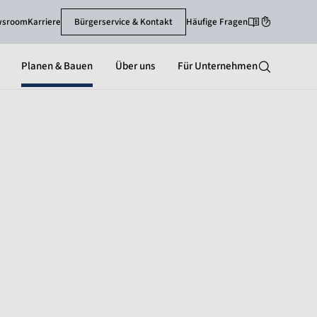
wsroom
Karriere
Bürgerservice & Kontakt
Häufige Fragen
Leichte Sprache
Gebärdenspra
Planen & Bauen
Über uns
Für Unternehmen