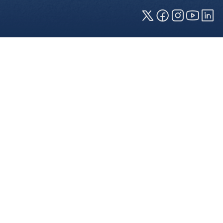
Cookies und Privatsphäre
Wir verwenden Cookies auf unserer Webseite.
Einige von ihnen sind für die technisch
einwandfreie Anzeige erforderlich (erforderliche
Cookies), während andere uns helfen, diese
Webseite und Ihre Erfahrung zu verbessern. Details
zu den jeweiligen Cookies können sie über den
Klick auf das +-Zeichen neben der Cookie-
Kategorie einsehen. Weitere Informationen über
die Verwendung Ihrer Daten finden Sie in unserer
Datenschutzerklärung
. In den Cookie-