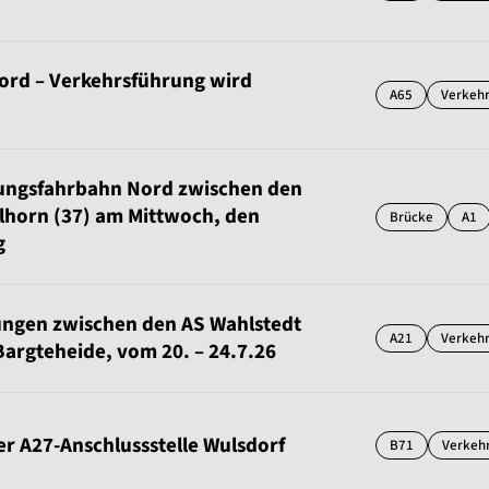
rd – Verkehrsführung wird
A65
Verkeh
tungsfahrbahn Nord zwischen den
llhorn (37) am Mittwoch, den
Brücke
A1
g
ngen zwischen den AS Wahlstedt
A21
Verkeh
Bargteheide, vom 20. – 24.7.26
r A27-Anschlussstelle Wulsdorf
B71
Verkeh