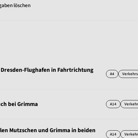
gaben löschen
e Dresden-Flughafen in Fahrtrichtung
A4
Verkehr
uch bei Grimma
A14
Verkeh
llen Mutzschen und Grimma in beiden
A14
Verkeh