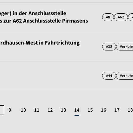
er) in der Anschlussstelle
A8
A62
 zur A62 Anschlussstelle Pirmasens
ordhausen-West in Fahrtrichtung
A38
Verkeh
A44
Verkeh
9
10
11
12
13
14
15
16
17
18