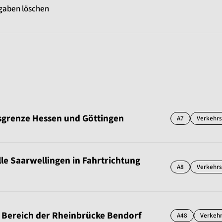
gaben löschen
sgrenze Hessen und Göttingen
A7
Verkehr
lle Saarwellingen in Fahrtrichtung
A8
Verkehr
 Bereich der Rheinbrücke Bendorf
A48
Verkeh