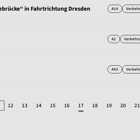
ebrücke“ in Fahrtrichtung Dresden
A14
Verkeh
A2
Verkehr
A43
Verkeh
12
13
14
15
16
17
18
19
20
21