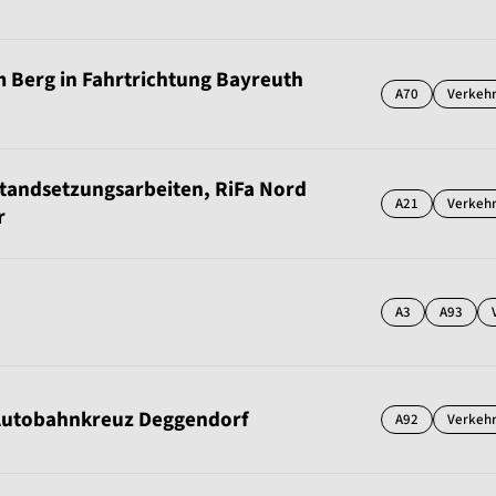
m Berg in Fahrtrichtung Bayreuth
A70
Verkeh
standsetzungsarbeiten, RiFa Nord
A21
Verkeh
r
A3
A93
 Autobahnkreuz Deggendorf
A92
Verkeh