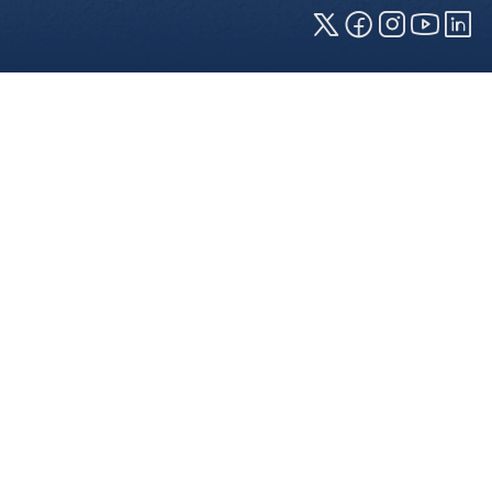
Cookies und Privatsphäre
Wir verwenden Cookies auf unserer Webseite.
Einige von ihnen sind für die technisch
einwandfreie Anzeige erforderlich (erforderliche
Cookies), während andere uns helfen, diese
Webseite und Ihre Erfahrung zu verbessern. Details
zu den jeweiligen Cookies können sie über den
Klick auf das +-Zeichen neben der Cookie-
Kategorie einsehen. Weitere Informationen über
die Verwendung Ihrer Daten finden Sie in unserer
Datenschutzerklärung
. In den Cookie-
Einstellungen (erreichbar über den Footer der