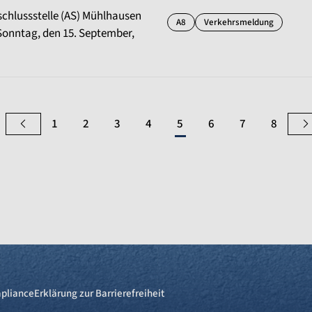
hlussstelle (AS) Mühlhausen
A8
Verkehrsmeldung
onntag, den 15. September,
1
2
3
4
5
6
7
8
pliance
Erklärung zur Barrierefreiheit