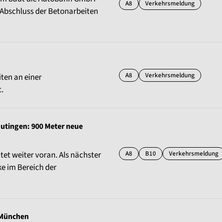
A8
Verkehrsmeldung
Abschluss der Betonarbeiten
A8
Verkehrsmeldung
ten an einer
.
Eutingen: 900 Meter neue
A8
B10
Verkehrsmeldung
tet weiter voran. Als nächster
ke im Bereich der
 München