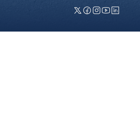
zeige erforderlich (erforderliche
en jeweiligen Cookies können sie
 die Verwendung Ihrer Daten finden
Webseite) können Sie Ihre
ersicht über alle verwendeten