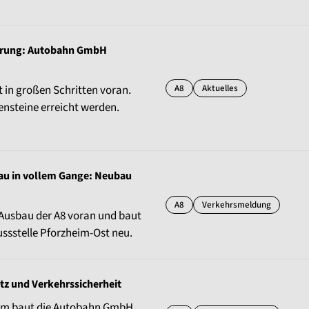
querung: Autobahn GmbH
A8
Aktuelles
t in großen Schritten voran.
nsteine erreicht werden.
bau in vollem Gange: Neubau
A8
Verkehrsmeldung
Ausbau der A8 voran und baut
ussstelle Pforzheim-Ost neu.
tz und Verkehrssicherheit
heim baut die Autobahn GmbH