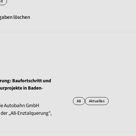
it
gaben löschen
erung: Baufortschritt und
turprojekte in Baden-
A8
Aktuelles
e die Autobahn GmbH
 der „A8-Enztalquerung“,