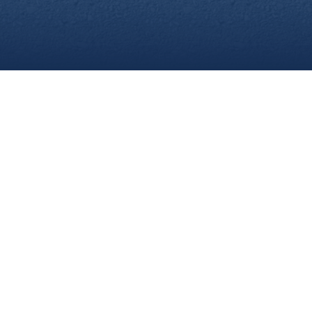
re
Webseite. Einige von ihnen sind für die technisch einwandfreie An
n, diese Webseite und Ihre Erfahrung zu verbessern. Details zu d
neben der Cookie-Kategorie einsehen. Weitere Informationen über
ng
. In den Cookie-Einstellungen (erreichbar über den Footer der 
der Ihre Einwilligung widerrufen. Nachfolgend finden Sie eine Üb