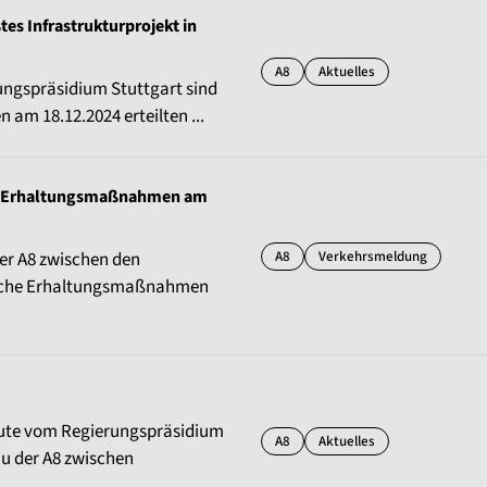
tes Infrastrukturprojekt in
A8
Aktuelles
ungspräsidium Stuttgart sind
am 18.12.2024 erteilten ...
8 - Erhaltungsmaßnahmen am
A8
Verkehrsmeldung
er A8 zwischen den
eiche Erhaltungsmaßnahmen
ute vom Regierungspräsidium
A8
Aktuelles
au der A8 zwischen