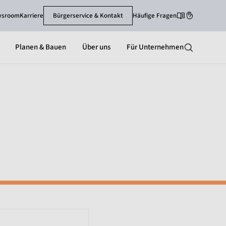
wsroom
Karriere
Bürgerservice & Kontakt
Häufige Fragen
Leichte Sprache
Gebärdenspra
Planen & Bauen
Über uns
Für Unternehmen