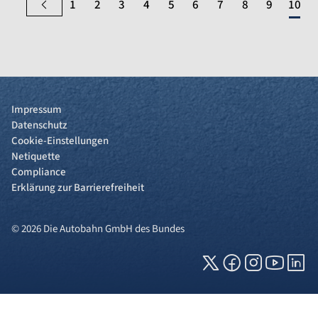
1
2
3
4
5
6
7
8
9
10
Impressum
Datenschutz
Cookie-Einstellungen
Netiquette
Compliance
Erklärung zur Barrierefreiheit
© 2026 Die Autobahn GmbH des Bundes