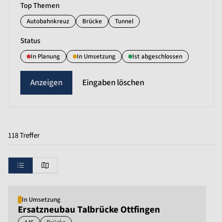
Top Themen
Autobahnkreuz
Brücke
Tunnel
Status
In Planung
In Umsetzung
Ist abgeschlossen
Eingaben löschen
118 Treffer
In Umsetzung
Ersatzneubau Talbrücke Ottfingen