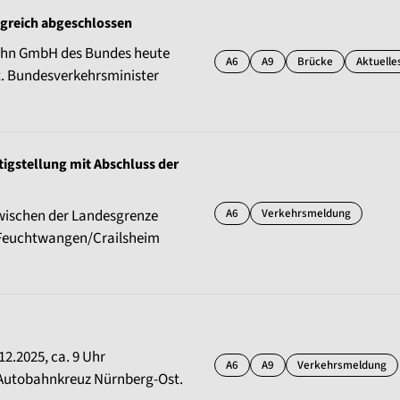
greich abgeschlossen
obahn GmbH des Bundes heute
A6
A9
Brücke
Aktuelle
t. Bundesverkehrsminister
rtigstellung mit Abschluss der
A6
Verkehrsmeldung
zwischen der Landesgrenze
Feuchtwangen/Crailsheim
2.2025, ca. 9 Uhr
A6
A9
Verkehrsmeldung
 Autobahnkreuz Nürnberg-Ost.