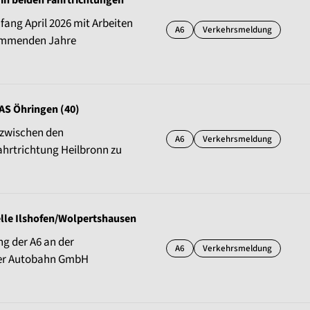
in beiden Fahrtrichtungen
ng April 2026 mit Arbeiten
A6
Verkehrsmeldung
kommenden Jahre
AS Öhringen (40)
 zwischen den
A6
Verkehrsmeldung
Fahrtrichtung Heilbronn zu
elle Ilshofen/Wolpertshausen
ng der A6 an der
A6
Verkehrsmeldung
 der Autobahn GmbH