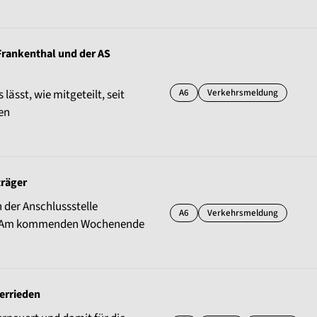
rankenthal und der AS
A6
Verkehrsmeldung
sst, wie mitgeteilt, seit
en
träger
der Anschlussstelle
A6
Verkehrsmeldung
or: Am kommenden Wochenende
terrieden