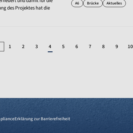
erneuert und damit für die
A6
Brücke
Aktuelles
ung des Projektes hat die
1
2
3
4
5
6
7
8
9
10
pliance
Erklärung zur Barrierefreiheit