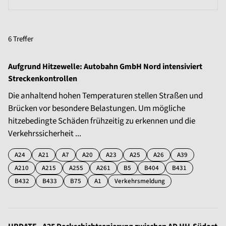
6 Treffer
Aufgrund Hitzewelle: Autobahn GmbH Nord intensiviert
Streckenkontrollen
Die anhaltend hohen Temperaturen stellen Straßen und
Brücken vor besondere Belastungen. Um mögliche
hitzebedingte Schäden frühzeitig zu erkennen und die
Verkehrssicherheit ...
A24
A21
A7
A20
A23
A25
A26
A39
A210
A215
A255
A261
B5
B404
B431
B432
B433
B75
A1
Verkehrsmeldung